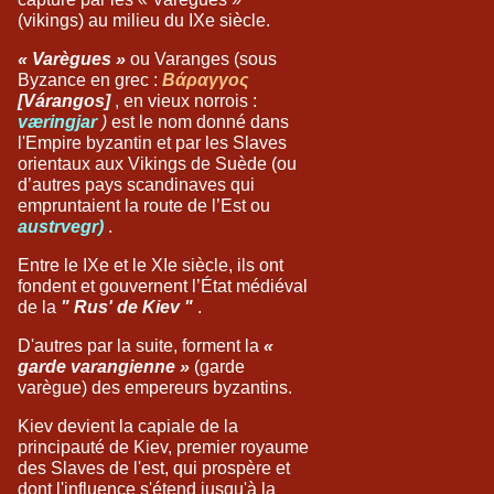
(vikings) au milieu du IXe siècle.
« Varègues »
ou Varanges (sous
Byzance en grec :
Βάραγγος
[Várangos]
, en vieux norrois :
væringjar
)
est le nom donné dans
l'Empire byzantin et par les Slaves
orientaux aux Vikings de Suède (ou
d’autres pays scandinaves qui
empruntaient la route de l’Est ou
austrvegr)
.
Entre le IXe et le XIe siècle, ils
ont
fondent et gouvernent l’État médiéval
de la
" Rus' de Kiev "
.
D'autres par la suite, forment la
«
garde varangienne »
(garde
varègue) des empereurs byzantins.
Kiev devient la capiale de la
principauté de Kiev, premier royaume
des Slaves de l'est, qui prospère et
dont l'influence s'étend jusqu'à la