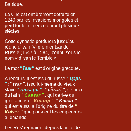
Baltique.
La ville est entièrement détruite en
1240 par les invasions mongoles et
perd toute influence durant plusieurs
siècles
Cette dynastie perdurera jusqu'au
règne d'Ivan IV, premier tsar de
Russie (1547 à 1584), connu sous le
nom « d'Ivan le Terrible ».
Le mot
"Tsar"
est
d'origine grecque.
A
rebours, il
est
issu du russe
"
царь
"
:
" tsar ",
issu lui-même
du vieux
slave
" цѣсарь
"
:
" cěsarĭ "
,
celui-ci
du latin
" Caesar "
,
qui dérive du
grec ancien
"
Καῖσαρ"
:
"
Kaîsar "
,
qui est aussi à l'origine du titre de
"
Kaiser "
que portaient les empereurs
allemands.
Les
Rus' régnaient depuis la ville de